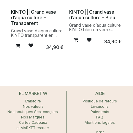
élégante.
verre recyclé et artisanat
français.
KINTO || Grand vase
KINTO || Grand vase
d’aqua culture –
d’aqua culture – Bleu
Transparent
Grand vase d’aqua culture
KINTO bleu en verre
Grand vase d’aqua culture
conçu pour faire pousser
KINTO transparent en
boutures, bulbes et
verre conçu pour faire
34,90
€
plantes dans l’eau. Un
pousser boutures, bulbes
34,90
€
objet design minimaliste,
et plantes dans l’eau. Un
fonctionnel et durable
objet design minimaliste et
pour une décoration
durable pour une
végétale élégante.
décoration végétale
épurée.
EL MARKET W
AIDE
L'histoire
Politique de retours
Nos valeurs
Livraisons
Nos boutiques éco-conçues
Paiements
Nos Marques
FAQ
Cartes Cadeaux
Mentions légales
el MARKET recrute
CGV