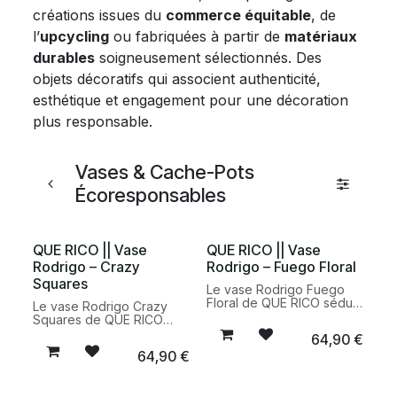
créations issues du
commerce équitable
, de
l’
upcycling
ou fabriquées à partir de
matériaux
durables
soigneusement sélectionnés. Des
objets décoratifs qui associent authenticité,
esthétique et engagement pour une décoration
plus responsable.
Vases & Cache-Pots
Écoresponsables
QUE RICO || Vase
QUE RICO || Vase
Rodrigo – Crazy
Rodrigo – Fuego Floral
Squares
Le vase Rodrigo Fuego
Floral de QUE RICO séduit
Le vase Rodrigo Crazy
par ses motifs colorés
Squares de QUE RICO
peints à la main et son
associe des motifs
64,90
€
design inspiré de l'art de
géométriques peints à la
64,90
€
vivre méditerranéen. Une
main à un design
pièce décorative en
méditerranéen affirmé.
dolomite qui apporte
Une pièce décorative en
caractère et chaleur à