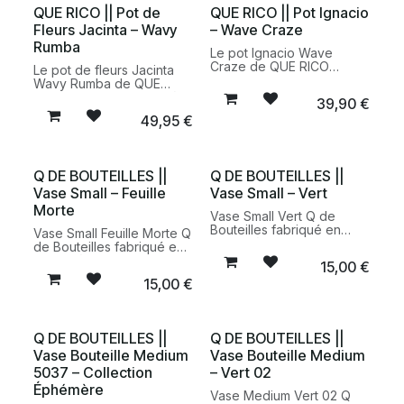
dolomite qui apporte une
QUE RICO || Pot de
QUE RICO || Pot Ignacio
votre intérieur.
touche graphique et
Fleurs Jacinta – Wavy
– Wave Craze
colorée à votre intérieur.
Rumba
Le pot Ignacio Wave
Craze de QUE RICO
Le pot de fleurs Jacinta
associe des motifs peints
Wavy Rumba de QUE
à la main à un design
RICO allie motifs peints à la
39,90
€
méditerranéen
main et inspiration
49,95
€
contemporain. Un cache-
méditerranéenne. Un
pot en dolomite idéal pour
cache-pot en dolomite
sublimer vos plantes
coloré pour mettre en
d'intérieur avec élégance.
valeur vos plantes
Q DE BOUTEILLES ||
Q DE BOUTEILLES ||
d'intérieur avec élégance.
Vase Small – Feuille
Vase Small – Vert
Morte
Vase Small Vert Q de
Bouteilles fabriqué en
Vase Small Feuille Morte Q
France à partir de
de Bouteilles fabriqué en
bouteilles recyclées. Un
France à partir de
15,00
€
petit vase design et
bouteilles recyclées. Un
15,00
€
écoresponsable en verre
petit vase design et
recyclé.
écoresponsable en verre
recyclé.
Q DE BOUTEILLES ||
Q DE BOUTEILLES ||
Vase Bouteille Medium
Vase Bouteille Medium
5037 – Collection
– Vert 02
Éphémère
Vase Medium Vert 02 Q