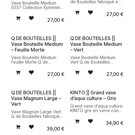
de Bouteilles fabriqué en
Vase Bouteille Medium
France à partir de
5037 Collection Éphémère
bouteilles recyclées. Un
Q de Bouteilles fabriqué
27,00
€
objet décoratif design et
en France à partir de
27,00
€
écoresponsable au style
bouteilles recyclées. Une
épuré.
décoration design et
responsable en verre
recyclé.
Q DE BOUTEILLES ||
Q DE BOUTEILLES ||
Vase Bouteille Medium
Vase Bouteille Medium
– Feuille Morte
– Vert
Vase Bouteille Medium
Vase Bouteille Medium
Feuille Morte Q de
Vert Q de Bouteilles
Bouteilles en verre
fabriqué en France à partir
recyclé fabriqué en
de bouteilles recyclées.
27,00
€
27,00
€
France. Un vase design et
Une décoration design et
écoresponsable issu de
écoresponsable au style
bouteilles réemployées.
minimaliste.
Q DE BOUTEILLES ||
KINTO || Grand vase
Vase Magnum Large –
d’aqua culture – Gris
Vert
Grand vase d’aqua culture
KINTO gris en verre conçu
Vase Magnum Large Vert
pour cultiver boutures,
Q de Bouteilles fabriqué
bulbes et plantes dans
en France à partir de
34,90
€
l’eau. Un vase design
bouteilles magnum
39,00
€
minimaliste et durable pour
recyclées. Une pièce
une décoration végétale
décorative design en