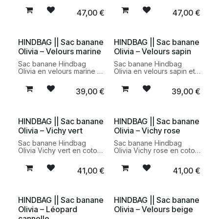
certifié GOTS. Un modèle
GOTS. Un modèle
47,00
€
47,00
€
pratique et responsable
pratique et responsable
au design contemporain et
au design contemporain et
minimaliste.
minimaliste.
HINDBAG || Sac banane
HINDBAG || Sac banane
Olivia – Velours marine
Olivia – Velours sapin
Sac banane Hindbag
Sac banane Hindbag
Olivia en velours marine et
Olivia en velours sapin et
coton biologique certifié
coton biologique certifié
GOTS. Un modèle
GOTS. Un accessoire
39,00
€
39,00
€
pratique et responsable
pratique et responsable
au toucher doux et au
au toucher doux et à la
design intemporel.
teinte profonde
intemporelle.
HINDBAG || Sac banane
HINDBAG || Sac banane
Olivia – Vichy vert
Olivia – Vichy rose
Sac banane Hindbag
Sac banane Hindbag
Olivia Vichy vert en coton
Olivia Vichy rose en coton
biologique certifié GOTS.
biologique certifié GOTS.
Un modèle pratique et
Un accessoire pratique et
41,00
€
41,00
€
responsable au motif
responsable au motif
intemporel et au design
intemporel et au design
minimaliste.
minimaliste.
HINDBAG || Sac banane
HINDBAG || Sac banane
Olivia – Léopard
Olivia – Velours beige
cannelle