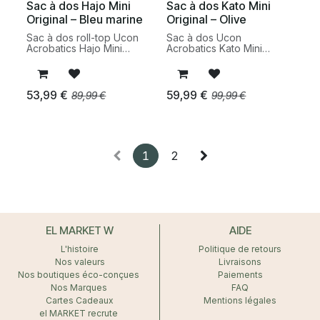
Sac à dos Hajo Mini
Sac à dos Kato Mini
Original – Bleu marine
Original – Olive
Sac à dos roll-top Ucon
Sac à dos Ucon
Acrobatics Hajo Mini
Acrobatics Kato Mini
Original bleu marine en
Original olive en matières
matières recyclées. Format
recyclées. Modèle
compact, déperlant et
compact, déperlant et
fonctionnel pour le
fonctionnel pour un usage
53,99
€
59,99
€
89,99
€
99,99
€
quotidien urbain.
quotidien urbain.
1
2
EL MARKET W
AIDE
L'histoire
Politique de retours
Nos valeurs
Livraisons
Nos boutiques éco-conçues
Paiements
Nos Marques
FAQ
Cartes Cadeaux
Mentions légales
el MARKET recrute