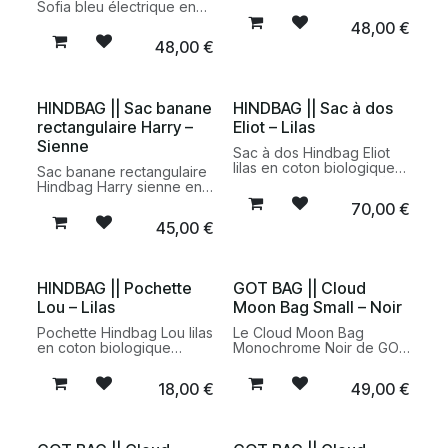
biologique certifié GOTS.
Sofia bleu électrique en
Un modèle spacieux,
coton biologique certifié
48,00
€
pratique et responsable
GOTS. Un modèle
48,00
€
au design minimaliste et à
spacieux, pratique et
la teinte naturelle.
responsable au design
contemporain.
HINDBAG || Sac banane
HINDBAG || Sac à dos
rectangulaire Harry –
Eliot – Lilas
Sienne
Sac à dos Hindbag Eliot
lilas en coton biologique
Sac banane rectangulaire
certifié GOTS. Un modèle
Hindbag Harry sienne en
pratique et responsable
coton biologique certifié
70,00
€
au design minimaliste et à
GOTS. Un modèle
45,00
€
la teinte douce
pratique et responsable
contemporaine.
au design structuré et
contemporain.
HINDBAG || Pochette
GOT BAG || Cloud
Lou – Lilas
Moon Bag Small – Noir
Pochette Hindbag Lou lilas
Le Cloud Moon Bag
en coton biologique
Monochrome Noir de GOT
certifié GOTS. Un
BAG est un sac
accessoire pratique et
bandoulière au design
18,00
€
49,00
€
responsable au design
minimaliste, conçu à partir
minimaliste et à la teinte
de matériaux recyclés.
douce contemporaine.
Léger, pratique et
responsable, il