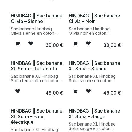
minimaliste et à la teinte
éthique au format compact
chaleureuse intemporelle.
pour un usage quotidien.
HINDBAG || Sac banane
HINDBAG || Sac banane
Olivia – Sienne
Olivia – Noir
Sac banane Hindbag
Sac banane Hindbag
Olivia sienne en coton
Olivia noir en coton
biologique certifié GOTS.
biologique certifié GOTS.
Un accessoire pratique et
Un accessoire pratique,
39,00
€
39,00
€
responsable au design
minimaliste et responsable
minimaliste et à la teinte
pensé pour un usage
chaude intemporelle.
quotidien.
HINDBAG || Sac banane
HINDBAG || Sac banane
XL Sofia – Terracotta
XL Sofia – Sienne
Sac banane XL Hindbag
Sac banane XL Hindbag
Sofia terracotta en coton
Sofia sienne en coton
biologique certifié GOTS.
biologique certifié GOTS.
Un modèle spacieux,
Un modèle spacieux,
48,00
€
48,00
€
pratique et responsable
pratique et responsable
au design minimaliste et à
au design minimaliste et à
la teinte chaleureuse.
la teinte chaleureuse.
HINDBAG || Sac banane
HINDBAG || Sac banane
XL Sofia – Bleu
XL Sofia – Sauge
électrique
Sac banane XL Hindbag
Sofia sauge en coton
Sac banane XL Hindbag