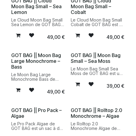
GOT BAG || Cloud
GOT BAG || Cloud
accompagne le quotidien
Moon Bag Small – Sea
Moon Bag Small –
avec élégance.
Lemon
Cobalt
Le Cloud Moon Bag Small
Le Cloud Moon Bag Small
Sea Lemon de GOT BAG
Cobalt de GOT BAG est un
est un sac bandoulière
sac bandoulière compact
compact et léger, conçu à
et léger, conçu à partir de
49,00
€
49,00
€
partir de matériaux
matériaux recyclés. Un
recyclés. Un accessoire
accessoire responsable
pratique et responsable
au design minimaliste pour
pour accompagner le
le quotidien.
GOT BAG || Moon Bag
GOT BAG || Moon Bag
quotidien avec originalité.
Large Monochrome –
Small – Sea Moss
Bass
Le Moon Bag Small Sea
Moss de GOT BAG est un
Le Moon Bag Large
sac bandoulière compact
Monochrome Bass de
conçu à partir de
GOT BAG est un sac
39,00
€
matériaux recyclés. Léger
bandoulière grand format
49,00
€
et fonctionnel, il
conçu à partir de
accompagne le quotidien
matériaux recyclés.
dans une démarche de
Fonctionnel et épuré, il
mode plus responsable.
accompagne le quotidien
GOT BAG || Pro Pack –
GOT BAG || Rolltop 2.0
avec style et
Algae
Monochrome – Algae
responsabilité.
Le Pro Pack Algae de
Le Rolltop 2.0
GOT BAG est un sac à dos
Monochrome Algae de
polyvalent conçu à partir
GOT BAG est un sac à dos