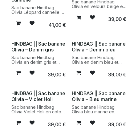
Sac banane Hindbag
Olivia en velours beige et
Sac banane Hindbag
coton biologique certifié
Olivia Léopard cannelle en
GOTS. Un accessoire
coton biologique certifié
39,00
€
pratique et responsable
GOTS. Un modèle
41,00
€
au toucher doux et au
pratique et responsable
design intemporel.
au motif intemporel et au
design minimaliste.
HINDBAG || Sac banane
HINDBAG || Sac banane
Olivia – Denim gris
Olivia – Denim bleu
Sac banane Hindbag
Sac banane Hindbag
Olivia en denim gris et
Olivia en denim bleu et
coton biologique certifié
coton biologique certifié
GOTS. Un modèle
GOTS. Un accessoire
39,00
€
39,00
€
pratique et responsable
pratique et responsable
au design minimaliste pour
au design minimaliste pour
un usage quotidien.
le quotidien.
HINDBAG || Sac banane
HINDBAG || Sac banane
Olivia – Violet Holi
Olivia – Bleu marine
Sac banane Hindbag
Sac banane Hindbag
Olivia Violet Holi en coton
Olivia bleu marine en
biologique certifié GOTS.
coton biologique certifié
Un accessoire pratique et
GOTS. Un modèle
39,00
€
39,00
€
responsable au design
pratique et responsable
minimaliste et à la couleur
au design intemporel pour
vibrante.
un usage quotidien.