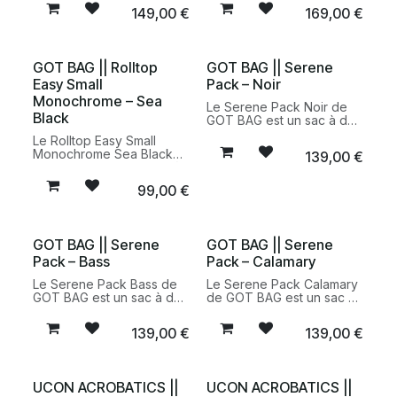
de matériaux recyclés.
unisexe conçu à partir de
149,00
€
169,00
€
Fonctionnel et durable, il
matériaux recyclés.
accompagne les
Modulable et fonctionnel,
déplacements quotidiens
il accompagne les
comme les voyages
déplacements du
GOT BAG || Rolltop
GOT BAG || Serene
professionnels.
quotidien avec une
Easy Small
Pack – Noir
approche responsable.
Monochrome – Sea
Le Serene Pack Noir de
Black
GOT BAG est un sac à dos
conçu à partir de
Le Rolltop Easy Small
matériaux recyclés.
Monochrome Sea Black
139,00
€
Élégant, fonctionnel et
de GOT BAG est un sac à
polyvalent, il accompagne
dos compact conçu à
les déplacements
99,00
€
partir de matériaux
quotidiens avec une
recyclés. Léger,
approche responsable.
fonctionnel et modulable,
il accompagne le
GOT BAG || Serene
GOT BAG || Serene
quotidien avec une
Pack – Bass
Pack – Calamary
approche responsable.
Le Serene Pack Bass de
Le Serene Pack Calamary
GOT BAG est un sac à dos
de GOT BAG est un sac à
conçu à partir de
dos conçu à partir de
matériaux recyclés.
matériaux recyclés.
139,00
€
139,00
€
Fonctionnel et élégant, il
Élégant et fonctionnel, il
accompagne les
accompagne les
déplacements quotidiens
déplacements quotidiens
dans une démarche de
avec confort et
UCON ACROBATICS ||
UCON ACROBATICS ||
mode plus responsable.
responsabilité.