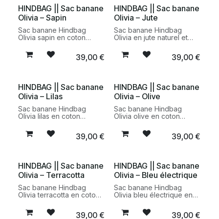
HINDBAG || Sac banane
HINDBAG || Sac banane
Olivia – Sapin
Olivia – Jute
Sac banane Hindbag
Sac banane Hindbag
Olivia sapin en coton
Olivia en jute naturel et
biologique certifié GOTS.
coton biologique. Un
Un accessoire pratique et
modèle pratique et
39,00
€
39,00
€
responsable au design
responsable au style
minimaliste et à la teinte
minimaliste, confectionné
profonde intemporelle.
dans une démarche
éthique et durable.
HINDBAG || Sac banane
HINDBAG || Sac banane
Olivia – Lilas
Olivia – Olive
Sac banane Hindbag
Sac banane Hindbag
Olivia lilas en coton
Olivia olive en coton
biologique certifié GOTS.
biologique certifié GOTS.
Un accessoire pratique et
Un modèle pratique et
39,00
€
39,00
€
responsable au design
responsable au design
minimaliste et à la teinte
minimaliste et à la teinte
douce et contemporaine.
naturelle intemporelle.
HINDBAG || Sac banane
HINDBAG || Sac banane
Olivia – Terracotta
Olivia – Bleu électrique
Sac banane Hindbag
Sac banane Hindbag
Olivia terracotta en coton
Olivia bleu électrique en
biologique certifié GOTS.
coton biologique certifié
Un modèle pratique et
GOTS. Un accessoire
39,00
€
39,00
€
responsable au design
pratique, moderne et