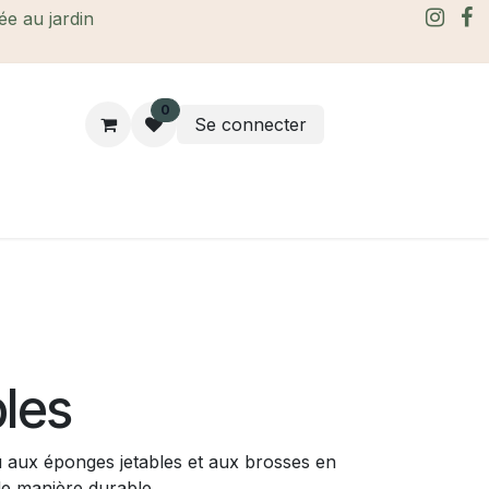
rée au jardin
0
Se connecter
rtes Cadeaux
À propos
Le blog
bles
eu aux éponges jetables et aux brosses en
de manière durable.