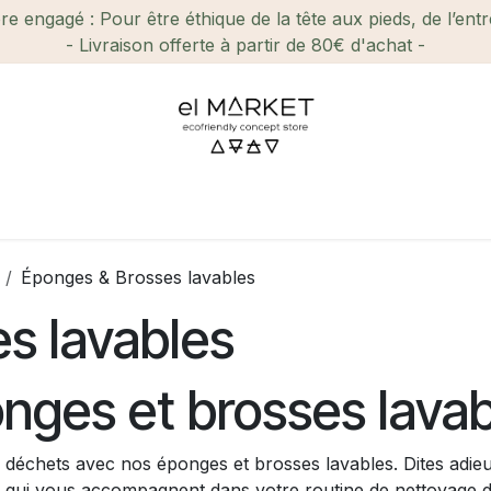
e engagé : Pour être éthique de la tête aux pieds, de l’ent
- Livraison offerte à partir de 80€ d'achat -
ien-être et Beauté
Maison
Loisirs
Enfant
Ca
Éponges & Brosses lavables
s lavables
nges et brosses lava
 les déchets avec nos éponges et brosses lavables. Dites adi
es qui vous accompagnent dans votre routine de nettoyage 