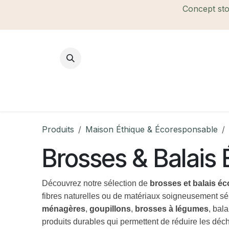
Se rendre au contenu
Concept stor
Mode Femme
Mode Homme
B
Produits
Maison Éthique & Écoresponsable
Brosses & Balais
Découvrez notre sélection de
brosses et balais é
fibres naturelles ou de matériaux soigneusement sél
ménagères
,
goupillons
,
brosses à légumes
, bal
produits durables qui permettent de réduire les déch