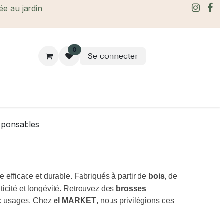
rée au jardin
0
Se connecter
rtes Cadeaux
À propos
Le blog
sponsables
e efficace et durable. Fabriqués à partir de
bois
, de
ticité et longévité. Retrouvez des
brosses
ux usages. Chez
el MARKET
, nous privilégions des