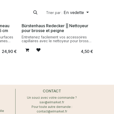
En vedette
Trier par :
umeau
Bürstenhaus Redecker || Nettoyeur
5 cm
pour brosse et peigne
surfaces
Entretenez facilement vos accessoires
lumes
capillaires avec le nettoyeur pour brosse
r. Un
et peigne Bürstenhaus Redecker. Un outil
e en
pratique et durable pour retirer cheveux,
24,90
€
4,50
€
t en
poussières et résidus.
CONTACT
Un souci avec votre commande ?
sav@elmarket.fr
Pour toute autre demande :
lle
contact@elmarket.fr