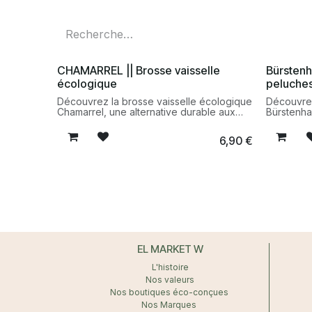
CHAMARREL || Brosse vaisselle
Bürstenh
écologique
peluche
Découvrez la brosse vaisselle écologique
Découvrez
Chamarrel, une alternative durable aux
Bürstenha
éponges jetables. Fabriquée à partir de
durable c
matériaux naturels, elle facilite l’entretien
les boulo
6,90
€
quotidien de la vaisselle tout en réduisant
vos vêtem
les déchets ménagers.
textiles dé
EL MARKET W
L'histoire
Nos valeurs
Nos boutiques éco-conçues
Nos Marques