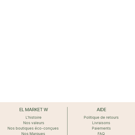
EL MARKET W
AIDE
L'histoire
Politique de retours
Nos valeurs
Livraisons
Nos boutiques éco-conçues
Paiements
Nos Marques
FAQ