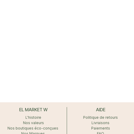
EL MARKET W
AIDE
L'histoire
Politique de retours
Nos valeurs
Livraisons
Nos boutiques éco-conçues
Paiements
Nos Marques
FAQ