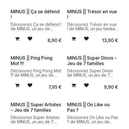
fille dès 6 ans.
parents et petits-enfants.
MINUS || Ça se défend
MINUS || Trésor en vue
!
!
Découvrez Ça se défend !
Découvrez Trésor en vue
de MINUS, un jeu de
! de MINUS, un jeu familial
cartes familial dès 6 ans
100 % fabriqué en France
qui développe
pour créer facilement des
8,90
€
13,90
€
l'argumentation, l'esprit
chasses au trésor à l'infini
critique et l'humour à
à la maison.
travers des débats
improbables.
MINUS || Ping Pong
MINUS || Super Dinos –
Mot !!!
Jeu de 7 familles
Découvrez Ping Pong Mot
Découvrez Super Dinos
!!! de MINUS, un jeu de
de MINUS, un jeu de 7
cartes 100 % fabriqué en
familles revisité dès 7 ans
France où chaque indice
pour explorer l'univers
7,95
€
9,90
€
compte pour faire deviner
fascinant des dinosaures
le bon mot dès 8 ans.
tout en s'amusant en
famille.
MINUS || Super Artistes
MINUS || On Like ou
– Jeu de 7 familles
Pas ?
Découvrez Super Artistes
Découvrez On Like ou Pas
de MINUS, un jeu de 7
? de MINUS, un jeu de
familles revisité dès 7 ans
cartes familial dès 6 ans