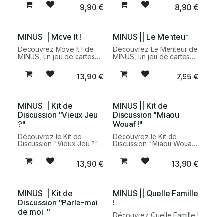
pour apprendre en
pour échanger avec
9,90
€
8,90
€
s'amusant et explorer
humour autour des écrans,
l'univers des grands
des réseaux sociaux et
artistes en famille.
des usages numériques.
MINUS || Move It !
MINUS || Le Menteur
Découvrez Move It ! de
Découvrez Le Menteur de
MINUS, un jeu de cartes
MINUS, un jeu de cartes
familial composé de 100
familial plein de bluff et
défis amusants pour faire
d'imagination pour
13,90
€
7,95
€
bouger les enfants et
inventer des histoires
animer les moments de
improbables et partager
partage dès 4 ans.
des moments de
complicité dès 8 ans.
MINUS || Kit de
MINUS || Kit de
Discussion "Vieux Jeu
Discussion "Miaou
?"
Wouaf !"
Découvrez le Kit de
Découvrez le Kit de
Discussion "Vieux Jeu ?"
Discussion "Miaou Wouaf
de MINUS, un jeu de
!" de MINUS, un jeu familial
cartes intergénérationnel
dès 6 ans pour explorer
13,90
€
13,90
€
dès 10 ans pour échanger
autrement la relation entre
avec humour autour du
les enfants, leurs parents
passé, du présent et de
et leur animal de
l'avenir.
compagnie.
MINUS || Kit de
MINUS || Quelle Famille
Discussion "Parle-moi
!
de moi !"
Découvrez Quelle Famille !