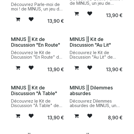
de MINUS, un jeu de
Découvrez Parle-moi de
discussion familial dès 6
moi ! de MINUS, un jeu de
ans pour partager
discussion familial dès 6
13,90
€
souvenirs, anecdotes et
ans pour partager
13,90
€
histoires de famille dans
souvenirs, anecdotes et
une ambiance
émotions autour de
chaleureuse.
l'histoire de chaque
enfant.
MINUS || Kit de
MINUS || Kit de
Discussion "En Route"
Discussion "Au Lit"
Découvrez le Kit de
Découvrez le Kit de
Discussion "En Route" de
Discussion "Au Lit" de
MINUS, un jeu familial dès
MINUS, un jeu familial dès
4 ans pour transformer les
4 ans pour instaurer un
13,90
€
13,90
€
trajets en voiture, en train
rituel du soir apaisant et
ou en avion en moments
renforcer les liens parent-
de complicité.
enfant.
MINUS || Kit de
MINUS || Dilemmes
Discussion "À Table"
absurdes
Découvrez le Kit de
Découvrez Dilemmes
Discussion "À Table" de
absurdes de MINUS, un
MINUS, un jeu familial dès
jeu de cartes plein
4 ans pour animer les
d'humour composé de 25
13,90
€
8,90
€
repas, encourager les
dilemmes improbables
échanges et créer de
pour débattre, rire et
véritables moments de
partager des moments
complicité.
complices dès 6 ans.