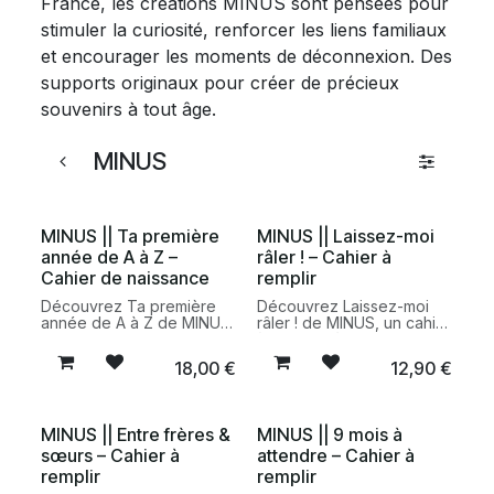
France, les créations MINUS sont pensées pour
stimuler la curiosité, renforcer les liens familiaux
et encourager les moments de déconnexion. Des
supports originaux pour créer de précieux
souvenirs à tout âge.
MINUS
MINUS || Ta première
MINUS || Laissez-moi
année de A à Z –
râler ! – Cahier à
Cahier de naissance
remplir
Découvrez Ta première
Découvrez Laissez-moi
année de A à Z de MINUS,
râler ! de MINUS, un cahier
un cahier de naissance
à remplir dès 10 ans pour
moderne et plein
exprimer ses émotions,
18,00
€
12,90
€
d'humour pour conserver
prendre du recul et
les souvenirs précieux de
cultiver les petits
la première année de
bonheurs du quotidien.
bébé.
MINUS || Entre frères &
MINUS || 9 mois à
sœurs – Cahier à
attendre – Cahier à
remplir
remplir