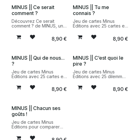
MINUS || Ce serait
MINUS || Tu me
comment ?
connais ?
Découvrez Ce serait
Jeu de cartes Minus
comment ? de MINUS, un
Éditions avec 25 cartes et
jeu de discussion ludique
50 questions pour tester si
composé de 50 questions
l’on se connaît vraiment.
8,90
€
8,90
€
pour imaginer le monde
Un jeu drôle et complice à
autrement. Un moment
partager en famille, entre
complice à partager en
amis ou en couple dès 6
famille dès 6 ans.
ans.
MINUS || Qui de nous…
MINUS || C’est quoi le
?
pire ?
Jeu de cartes Minus
Jeu de cartes Minus
Éditions avec 25 cartes et
Éditions avec 25 dilemmes
50 situations amusantes
drôles et décalés pour
pour découvrir avec
animer les discussions en
8,90
€
8,90
€
humour comment chacun
famille ou entre amis. Un
perçoit les autres. Un
format nomade dès 6 ans
format nomade à partager
pour partager un moment
dès 6 ans.
complice.
MINUS || Chacun ses
goûts !
Jeu de cartes Minus
Éditions pour comparer
ses goûts en famille ou
entre amis. 25 cartes
8,90
€