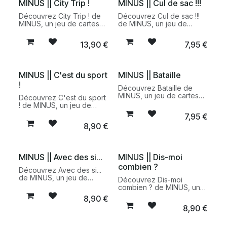
MINUS || City Trip !
MINUS || Cul de sac !!!
Découvrez City Trip ! de
Découvrez Cul de sac !!!
MINUS, un jeu de cartes
de MINUS, un jeu de
100 % fabriqué en France
stratégie et de labyrinthe
pour transformer chaque
mouvant 100 % fabriqué
13,90
€
7,95
€
balade en famille en une
en France. Un défi aussi
aventure ludique et pleine
drôle qu'imprévisible à
de découvertes.
partager dès 8 ans.
MINUS || C'est du sport
MINUS || Bataille
!
Découvrez Bataille de
MINUS, un jeu de cartes
Découvrez C'est du sport
revisité et 100 % fabriqué
! de MINUS, un jeu de
en France. Un défi drôle
cartes familial créé à
7,95
€
et stimulant pour muscler
l'occasion des Jeux
8,90
€
sa cervelle en famille dès
Olympiques Paris 2024
6 ans.
pour débattre avec
humour autour des valeurs
du sport dès 6 ans.
MINUS || Avec des si...
MINUS || Dis-moi
combien ?
Découvrez Avec des si...
de MINUS, un jeu de
Découvrez Dis-moi
cartes composé de 50
combien ? de MINUS, un
questions imaginaires pour
jeu de cartes familial
8,90
€
rêver, échanger et
composé de 50 questions
8,90
€
partager des moments
amusantes et parfois plus
complices en famille dès 6
intimes pour mieux se
ans.
connaître dès 6 ans.