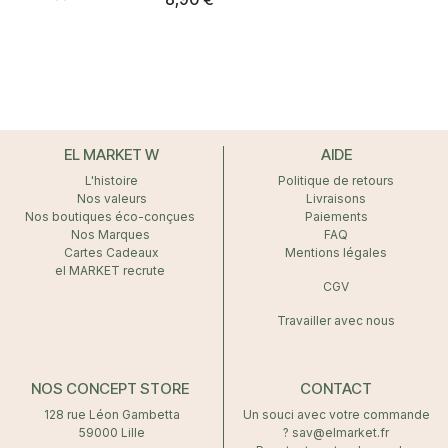
ludiques et décalées à
emporter partout pour
partager un moment drôle
et complice dès 6 ans.
EL MARKET W
AIDE
L'histoire
Politique de retours
Nos valeurs
Livraisons
Nos boutiques éco-conçues
Paiements
Nos Marques
FAQ
Cartes Cadeaux
Mentions légales
el MARKET recrute
CGV
Travailler avec nous
NOS CONCEPT STORE
CONTACT
128 rue Léon Gambetta
Un souci avec votre commande
59000 Lille
? sav@elmarket.fr