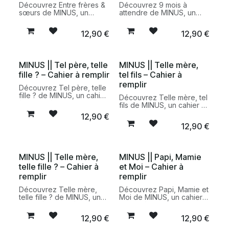
Découvrez Entre frères &
Découvrez 9 mois à
sœurs de MINUS, un
attendre de MINUS, un
cahier à remplir ensemble
cahier de grossesse à
pour renforcer les liens de
remplir avec humour pour
12,90
€
12,90
€
la fratrie à travers des
conserver les souvenirs
souvenirs, des
précieux des premiers
confidences et des
instants avant la naissance.
moments de complicité.
MINUS || Tel père, telle
MINUS || Telle mère,
fille ? – Cahier à remplir
tel fils – Cahier à
remplir
Découvrez Tel père, telle
fille ? de MINUS, un cahier
Découvrez Telle mère, tel
à remplir à deux pour
fils de MINUS, un cahier à
partager des moments
remplir à deux pour
12,90
€
complices et créer de
renforcer la complicité
12,90
€
précieux souvenirs entre
entre une mère et son fils
un père et sa fille.
à travers des échanges
sincères et amusants.
MINUS || Telle mère,
MINUS || Papi, Mamie
telle fille ? – Cahier à
et Moi – Cahier à
remplir
remplir
Découvrez Telle mère,
Découvrez Papi, Mamie et
telle fille ? de MINUS, un
Moi de MINUS, un cahier à
cahier à remplir à deux
remplir à deux pour
pour partager souvenirs,
partager souvenirs,
12,90
€
12,90
€
confidences et moments
anecdotes et moments
complices entre mère et
complices entre grands-