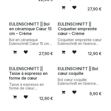
élégante, idéale pour le
Eulenschnitt en grès
café, le thé ou les
artisanal fabriquée au
boissons chaudes du
27,90
€
Portugal. Une tasse
quotidien.
généreuse au design
minimaliste, idéale pour
café long, thé ou chocolat
EULENSCHNITT || Bol
EULENSCHNITT ||
chaud.
en céramique Cœur 15
Coquetier empreinte
cm – Crème
cœur – Crème
Bol en céramique
Coquetier empreinte cœur
Eulenschnitt Cœur 15 cm
Eulenschnitt en faïence
en faïence artisanale
artisanale fabriqué au
fabriqué au Portugal. Un
Portugal. Une pièce
27,90
€
12,90
€
bol au design minimaliste
minimaliste et délicate
et chaleureux, idéal pour
pour sublimer les petits-
le petit-déjeuner, les
déjeuners et les tables du
soupes ou les repas du
quotidien.
EULENSCHNITT ||
EULENSCHNITT || Bol
quotidien.
Tasse à expresso en
cœur coquille
forme de cœur
Bol cœur coquille
Eulenschnitt en faïence
Tasse à expresso en
artisanale fabriqué au
forme de cœur
Portugal. Un petit bol
Eulenschnitt en faïence
9,90
€
décoratif et fonctionnel au
artisanale fabriquée au
12,90
€
design minimaliste, idéal
Portugal. Une petite tasse
pour les sauces,
au design délicat et
condiments, bijoux ou
minimaliste, idéale pour
petites gourmandises.
savourer un expresso ou