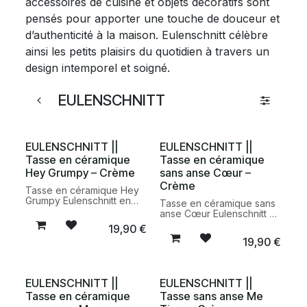
accessoires de cuisine et objets décoratifs sont
pensés pour apporter une touche de douceur et
d’authenticité à la maison. Eulenschnitt célèbre
ainsi les petits plaisirs du quotidien à travers un
design intemporel et soigné.
EULENSCHNITT
EULENSCHNITT ||
EULENSCHNITT ||
Tasse en céramique
Tasse en céramique
Hey Grumpy – Crème
sans anse Cœur –
Crème
Tasse en céramique Hey
Grumpy Eulenschnitt en
Tasse en céramique sans
faïence artisanale
anse Cœur Eulenschnitt en
fabriquée au Portugal.
faïence artisanale
19,90
€
Une tasse au design
fabriquée au Portugal.
19,90
€
minimaliste et décalé,
Une tasse minimaliste et
parfaite pour le café, le
intemporelle idéale pour
thé ou les boissons
le café, le thé et les
chaudes du quotidien.
boissons chaudes du
EULENSCHNITT ||
EULENSCHNITT ||
quotidien.
Tasse en céramique
Tasse sans anse Me