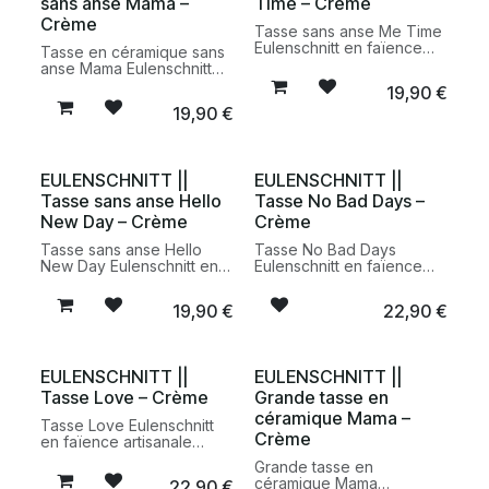
sans anse Mama –
Time – Crème
Crème
Tasse sans anse Me Time
Eulenschnitt en faïence
Tasse en céramique sans
artisanale fabriquée au
anse Mama Eulenschnitt
Portugal. Une tasse
en faïence artisanale
19,90
€
minimaliste et élégante
fabriquée au Portugal.
19,90
€
pensée pour les pauses
Une tasse minimaliste et
café, thé ou infusion du
chaleureuse idéale pour
quotidien.
le café, le thé et les
boissons chaudes du
EULENSCHNITT ||
EULENSCHNITT ||
quotidien.
Tasse sans anse Hello
Tasse No Bad Days –
New Day – Crème
Crème
Tasse sans anse Hello
Tasse No Bad Days
New Day Eulenschnitt en
Eulenschnitt en faïence
faïence artisanale
artisanale fabriquée au
fabriquée au Portugal.
Portugal. Une tasse
19,90
€
22,90
€
Une tasse minimaliste et
minimaliste et intemporelle
chaleureuse idéale pour
idéale pour le café, le thé
le café, le thé ou les
et les boissons chaudes
boissons chaudes du
du quotidien.
EULENSCHNITT ||
EULENSCHNITT ||
quotidien.
Tasse Love – Crème
Grande tasse en
céramique Mama –
Tasse Love Eulenschnitt
Crème
en faïence artisanale
fabriquée au Portugal.
Grande tasse en
Une tasse minimaliste et
céramique Mama
22,90
€