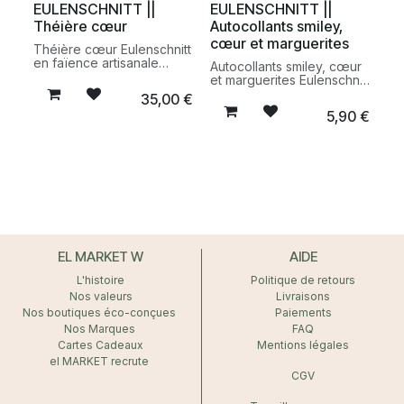
EULENSCHNITT ||
EULENSCHNITT ||
un café serré avec
Théière cœur
Autocollants smiley,
élégance.
cœur et marguerites
Théière cœur Eulenschnitt
en faïence artisanale
Autocollants smiley, cœur
fabriquée au Portugal.
et marguerites Eulenschnitt
Une théière élégante et
pour personnaliser
35,00
€
intemporelle au design
carnets, cadeaux,
5,90
€
minimaliste, idéale pour
ordinateurs portables ou
partager un moment de
objets du quotidien. Une
détente autour du thé.
collection d’autocollants
décoratifs au design doux
et créatif.
EL MARKET W
AIDE
L'histoire
Politique de retours
Nos valeurs
Livraisons
Nos boutiques éco-conçues
Paiements
Nos Marques
FAQ
Cartes Cadeaux
Mentions légales
el MARKET recrute
CGV