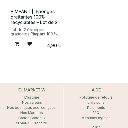
pratique et durable pour
accueillir les recharges à
un entretien de la maison
diluer de la marque et
PIMPANT || Éponges
plus responsable.
limiter les emballages
grattantes 100%
plastiques.
recyclables – Lot de 2
Lot de 2 éponges
grattantes Pimpant 100%
recyclables pour nettoyer
efficacement sans
4,90
€
générer de déchets
inutiles. Une alternative
durable pour l’entretien de
la cuisine et de la maison.
EL MARKET W
AIDE
L'histoire
Politique de retours
Nos valeurs
Livraisons
Nos boutiques éco-conçues
Paiements
Nos Marques
FAQ
Cartes Cadeaux
Mentions légales
el MARKET recrute
CGV