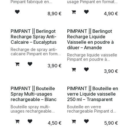
Pimpant fabriqué en
usage Pimpant en format
France. Un savon solide
berlingot à diluer.
efficace pour éliminer les
Nettoyant maison 100%
8,90
€
4,90
€
taches tenaces sur les
d’origine naturelle,
textiles tout en privilégiant
rechargeable, fabriqué en
une fabrication artisanale
France et certifié
à partir d’ingrédients
Ecodétergent par Ecocert.
PIMPANT || Berlingot
PIMPANT || Berlingot
sélectionnés avec soin.
Parfum naturel de
Recharge Spray Anti-
Recharge Liquide
verveine citronnée.
Calcaire – Eucalyptus
Vaisselle en poudre à
diluer – Amande
Recharge de spray anti-
calcaire Pimpant en format
Recharge liquide vaisselle
berlingot à diluer.
Pimpant en poudre à
Nettoyant écologique
diluer parfum amande.
3,90
€
fabriqué en France,
Une formule rechargeable
3,90
€
formulé avec des
fabriquée en France,
ingrédients d’origine
composée d’ingrédients
naturelle pour éliminer le
d’origine naturelle pour
calcaire et faire briller les
nettoyer efficacement la
PIMPANT || Bouteille
PIMPANT || Bouteille en
surfaces de la salle de
vaisselle tout en réduisant
bain.
Spray Multi-usages
verre Liquide vaisselle
les déchets plastiques.
rechargeable – Blanc
250 ml – Transparent
Bouteille spray multi-
Bouteille en verre
usages rechargeable
rechargeable Pimpant de
Pimpant conçue pour
250 ml pour liquide
accueillir les berlingots à
vaisselle. Un flacon
4,50
€
5,90
€
diluer de la marque. Un
réutilisable, durable et
flacon réutilisable,
élégant conçu pour