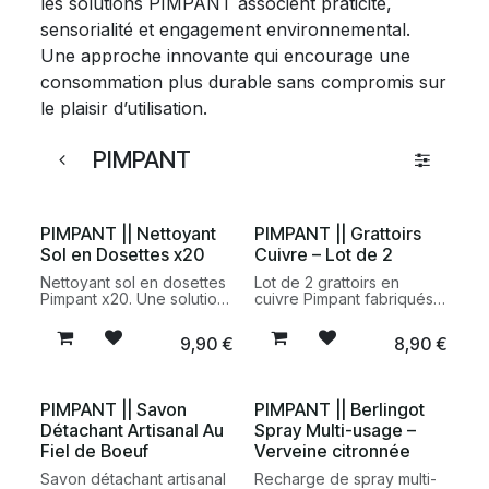
les solutions PIMPANT associent praticité,
sensorialité et engagement environnemental.
Une approche innovante qui encourage une
consommation plus durable sans compromis sur
le plaisir d’utilisation.
PIMPANT
PIMPANT || Nettoyant
PIMPANT || Grattoirs
Sol en Dosettes x20
Cuivre – Lot de 2
Nettoyant sol en dosettes
Lot de 2 grattoirs en
Pimpant x20. Une solution
cuivre Pimpant fabriqués
pratique et rechargeable
en Europe. Une alternative
pour nettoyer tous les
durable et réutilisable aux
9,90
€
8,90
€
types de sols avec une
éponges jetables pour
formule majoritairement
nettoyer efficacement
d’origine naturelle et un
casseroles, plaques de
emballage recyclable.
cuisson et surfaces
PIMPANT || Savon
PIMPANT || Berlingot
résistantes sans les rayer.
Détachant Artisanal Au
Spray Multi-usage –
Fiel de Boeuf
Verveine citronnée
Savon détachant artisanal
Recharge de spray multi-