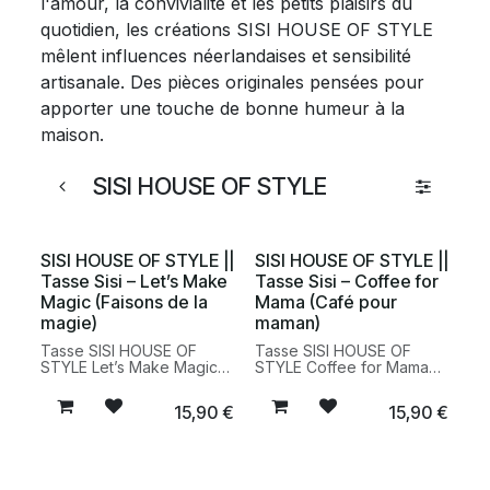
l'amour, la convivialité et les petits plaisirs du
quotidien, les créations SISI HOUSE OF STYLE
mêlent influences néerlandaises et sensibilité
artisanale. Des pièces originales pensées pour
apporter une touche de bonne humeur à la
maison.
SISI HOUSE OF STYLE
SISI HOUSE OF STYLE ||
SISI HOUSE OF STYLE ||
Tasse Sisi – Let’s Make
Tasse Sisi – Coffee for
Magic (Faisons de la
Mama (Café pour
magie)
maman)
Tasse SISI HOUSE OF
Tasse SISI HOUSE OF
STYLE Let’s Make Magic
STYLE Coffee for Mama
en céramique artisanale,
en céramique artisanale,
parfaite pour savourer
idéale pour le café, le thé
15,90
€
15,90
€
café, thé ou infusion au
ou les boissons chaudes
quotidien. Une pièce
du quotidien. Une tasse
originale au design
originale pensée pour les
inspirant pour une table
mamans et les amateurs
pleine de caractère.
de vaisselle design.