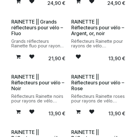
24,90
€
24,90
€
déplacements urbains et
pour accompagner les
la mobilité douce.
déplacements du
quotidien.
RAINETTE || Grands
RAINETTE ||
réflecteurs pour vélo –
Réflecteurs pour vélo –
Fluo
Argent, or, noir
Grands réflecteurs
Réflecteurs Rainette pour
Rainette fluo pour rayons
rayons de vélo.
de vélo. Accessoires
Accessoires réfléchissants
rétroréfléchissants conçus
pratiques et discrets pour
21,90
€
13,90
€
pour améliorer la visibilité
améliorer la visibilité des
des cyclistes lors des
cyclistes lors des
déplacements urbains.
déplacements urbains.
RAINETTE ||
RAINETTE ||
Réflecteurs pour vélo –
Réflecteurs pour vélo –
Noir
Rose
Réflecteurs Rainette noirs
Réflecteurs Rainette roses
pour rayons de vélo.
pour rayons de vélo.
Accessoires
Accessoires
rétroréfléchissants conçus
rétroréfléchissants conçus
13,90
€
13,90
€
pour améliorer la visibilité
pour améliorer la visibilité
des cyclistes lors des
des cyclistes lors des
déplacements urbains.
déplacements urbains.
RAINETTE ||
RAINETTE ||