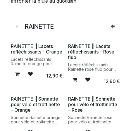
affronter la pluie au quotidien.
RAINETTE
RAINETTE || Lacets
RAINETTE || Lacets
réfléchissants – Orange
réfléchissants – Rose
fluo
Lacets réfléchissants
Rainette orange pour
Lacets réfléchissants
chaussures. Accessoires
Rainette rose fluo pour
rétroréfléchissants conçus
chaussures. Accessoires
12,90
€
pour améliorer la visibilité
rétroréfléchissants conçus
12,90
€
des piétons et cyclistes au
pour améliorer la visibilité
quotidien.
des piétons et cyclistes au
quotidien.
RAINETTE || Sonnette
RAINETTE || Sonnette
pour vélo et trottinette
pour vélo et trottinette
– Orange
– Rose
Sonnette Rainette orange
Sonnette Rainette rose
pour vélo et trottinette.
pour vélo et trottinette.
Accessoire pratique et
Accessoire urbain
coloré conçu pour les
pratique et coloré conçu