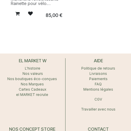
Rainette pour vélo.
Accessoire pratique et
visible conçu pour
85,00
€
protéger les mains du
froid et de la pluie lors
des déplacements urbains
à vélo.
EL MARKET W
AIDE
L'histoire
Politique de retours
Nos valeurs
Livraisons
Nos boutiques éco-conçues
Paiements
Nos Marques
FAQ
Cartes Cadeaux
Mentions légales
el MARKET recrute
CGV
Travailler avec nous
NOS CONCEPT STORE
CONTACT