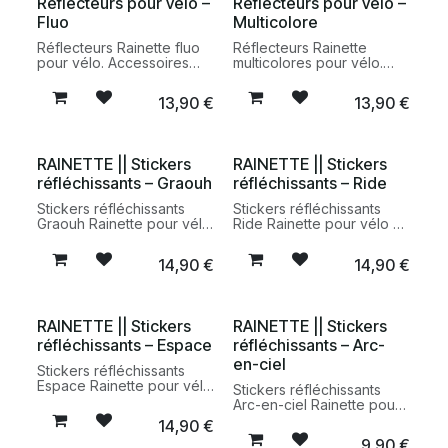
Réflecteurs pour vélo –
Réflecteurs pour vélo –
Fluo
Multicolore
Réflecteurs Rainette fluo
Réflecteurs Rainette
pour vélo. Accessoires
multicolores pour vélo.
réfléchissants colorés
Accessoires réfléchissants
conçus pour améliorer la
à fixer sur les rayons pour
13,90
€
13,90
€
visibilité des cyclistes lors
améliorer la visibilité des
des déplacements
cyclistes en milieu urbain.
urbains.
RAINETTE || Stickers
RAINETTE || Stickers
réfléchissants – Graouh
réfléchissants – Ride
Stickers réfléchissants
Stickers réfléchissants
Graouh Rainette pour vélo
Ride Rainette pour vélo et
et accessoires urbains.
accessoires urbains.
Autocollants
Autocollants
14,90
€
14,90
€
rétroréfléchissants conçus
rétroréfléchissants conçus
pour améliorer la visibilité
pour améliorer la visibilité
avec une touche
des cyclistes au quotidien.
graphique.
RAINETTE || Stickers
RAINETTE || Stickers
réfléchissants – Espace
réfléchissants – Arc-
en-ciel
Stickers réfléchissants
Espace Rainette pour vélo
Stickers réfléchissants
et accessoires urbains.
Arc-en-ciel Rainette pour
Autocollants
vélo et accessoires
14,90
€
rétroréfléchissants
urbains. Autocollants
9,90
€
graphiques conçus pour