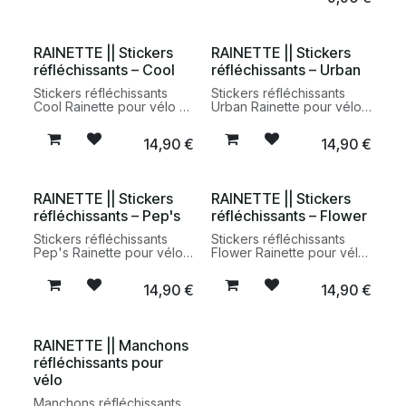
rétroréfléchissants conçus
améliorer la visibilité.
pour améliorer la visibilité
au quotidien.
RAINETTE || Stickers
RAINETTE || Stickers
réfléchissants – Cool
réfléchissants – Urban
Stickers réfléchissants
Stickers réfléchissants
Cool Rainette pour vélo et
Urban Rainette pour vélo
accessoires urbains.
et accessoires urbains.
Autocollants
Autocollants
14,90
€
14,90
€
rétroréfléchissants
rétroréfléchissants conçus
graphiques conçus pour
pour améliorer la visibilité
améliorer la visibilité au
au quotidien.
quotidien.
RAINETTE || Stickers
RAINETTE || Stickers
réfléchissants – Pep's
réfléchissants – Flower
Stickers réfléchissants
Stickers réfléchissants
Pep's Rainette pour vélo
Flower Rainette pour vélo
et accessoires urbains.
et accessoires urbains.
Autocollants
Autocollants
14,90
€
14,90
€
rétroréfléchissants conçus
rétroréfléchissants au
pour améliorer la visibilité
design floral conçus pour
avec une touche colorée.
améliorer la visibilité.
RAINETTE || Manchons
réfléchissants pour
vélo
Manchons réfléchissants