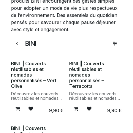
produits BINI encouragent des gestes simples
pour adopter un mode de vie plus respectueux
de l’environnement. Des essentiels du quotidien
pensés pour savourer chaque pause déjeuner
avec style et engagement.
BINI
BINI || Couverts
BINI || Couverts
réutilisables et
réutilisables et
nomades
nomades
personnalisés – Vert
personnalisés –
Olive
Terracotta
Découvrez les couverts
Découvrez les couverts
réutilisables et nomades
réutilisables et nomades
personnalisés BINI en
personnalisés BINI en
coloris Vert Olive. Un kit
coloris Terracotta. Un kit
9,90
€
9,90
€
pratique, léger et durable
pratique, léger et durable
fabriqué en France à partir
fabriqué en France à partir
de matières bio-sourcées
de matières bio-sourcées
pour accompagner tous
pour accompagner tous
BINI || Couverts
vos repas en
vos repas en