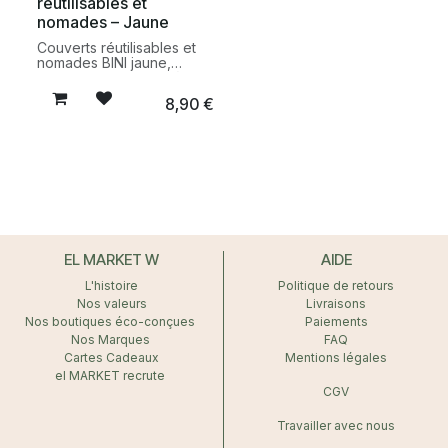
réutilisables et
déplacement.
déplacement.
nomades – Jaune
Couverts réutilisables et
nomades BINI jaune,
fabriqués en France à
partir de matériaux
8,90
€
biosourcés. Une
alternative durable et
pratique aux couverts
jetables pour les repas à
emporter.
EL MARKET W
AIDE
L'histoire
Politique de retours
Nos valeurs
Livraisons
Nos boutiques éco-conçues
Paiements
Nos Marques
FAQ
Cartes Cadeaux
Mentions légales
el MARKET recrute
CGV
Travailler avec nous